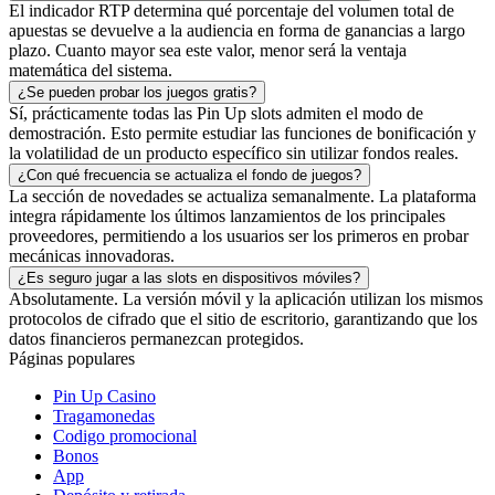
El indicador RTP determina qué porcentaje del volumen total de
apuestas se devuelve a la audiencia en forma de ganancias a largo
plazo. Cuanto mayor sea este valor, menor será la ventaja
matemática del sistema.
¿Se pueden probar los juegos gratis?
Sí, prácticamente todas las Pin Up slots admiten el modo de
demostración. Esto permite estudiar las funciones de bonificación y
la volatilidad de un producto específico sin utilizar fondos reales.
¿Con qué frecuencia se actualiza el fondo de juegos?
La sección de novedades se actualiza semanalmente. La plataforma
integra rápidamente los últimos lanzamientos de los principales
proveedores, permitiendo a los usuarios ser los primeros en probar
mecánicas innovadoras.
¿Es seguro jugar a las slots en dispositivos móviles?
Absolutamente. La versión móvil y la aplicación utilizan los mismos
protocolos de cifrado que el sitio de escritorio, garantizando que los
datos financieros permanezcan protegidos.
Páginas populares
Pin Up Casino
Tragamonedas
Codigo promocional
Bonos
App