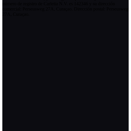
número de registro de Carletta N.V. es 142346 y su dirección
comercial: Perseusweg 27A, Curaçao. Dirección postal: Perseusweg
27A, Curaçao.