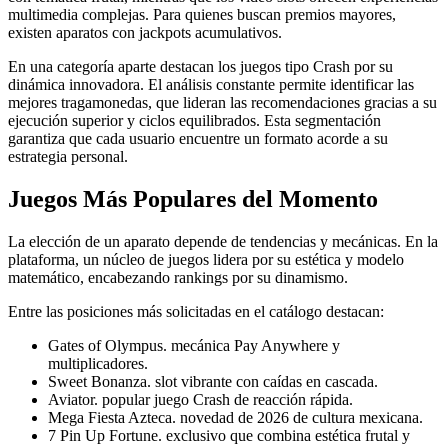
multimedia complejas. Para quienes buscan premios mayores,
existen aparatos con jackpots acumulativos.
En una categoría aparte destacan los juegos tipo Crash por su
dinámica innovadora. El análisis constante permite identificar las
mejores tragamonedas, que lideran las recomendaciones gracias a su
ejecución superior y ciclos equilibrados. Esta segmentación
garantiza que cada usuario encuentre un formato acorde a su
estrategia personal.
Juegos Más Populares del Momento
La elección de un aparato depende de tendencias y mecánicas. En la
plataforma, un núcleo de juegos lidera por su estética y modelo
matemático, encabezando rankings por su dinamismo.
Entre las posiciones más solicitadas en el catálogo destacan:
Gates of Olympus. mecánica Pay Anywhere y
multiplicadores.
Sweet Bonanza. slot vibrante con caídas en cascada.
Aviator. popular juego Crash de reacción rápida.
Mega Fiesta Azteca. novedad de 2026 de cultura mexicana.
7 Pin Up Fortune. exclusivo que combina estética frutal y